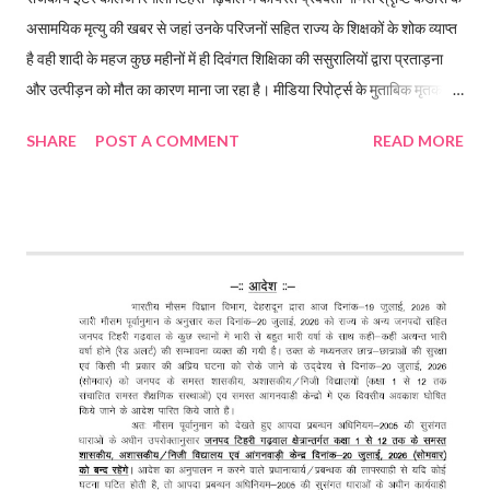
असामयिक मृत्यु की खबर से जहां उनके परिजनों सहित राज्य के शिक्षकों के शोक व्याप्त
है वही शादी के महज कुछ महीनों में ही दिवंगत शिक्षिका की ससुरालियों द्वारा प्रताड़ना
और उत्पीड़न को मौत का कारण माना जा रहा है। मीडिया रिपोर्ट्स के मुताबिक मृतका की
मां ने ससुरालियों के खिलाफ दहेज मृत्यु का मुकदमा दर्ज करवाया है। मृतक शिक्षिका का
SHARE
POST A COMMENT
READ MORE
पति उत्तराखंड सचिवालय में है तैनात राजकीय इंटर कालेज रिगोली टिहरी गढ़वाल में
कार्यरत प्रवक्ता गणित श्रृष्टि कंडारी की संदिग्ध मौत के बाद सचिवालय में निजी सचिव
पद पर तैनात उनके पति पर अपनी पत्नी की दहेज के लिए हत्या करने का गंभीर आरोप
लगा है। घटना हर्रवाला चौकी के अंतर्गत की है, जहां विवाह के महज आठ महीने बाद
प्रवक्ता गणित सृष्टि कंडारी की संदिग्ध परिस्थितियों में मौत हो गई। मृतका के परिजनों
ने पति समेत ससुराल पक्ष के तीन लोगों पर दहेज उत्पीड़न और हत्या का आरोप लगाते हुए
पुलिस में शिकायत दर्ज कराई है। नवंबर 2025 में हुई थी शादी पौड़ी गढ़वाल के श्रीनगर
स्थित श्रीकोट निवासी स्वर्गी...