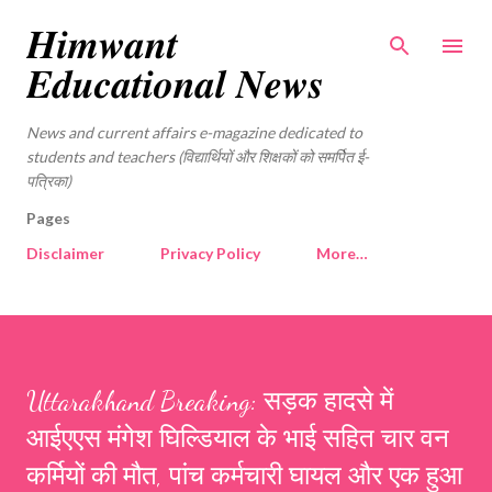
Skip to main content
𝑯𝒊𝒎𝒘𝒂𝒏𝒕
𝑬𝒅𝒖𝒄𝒂𝒕𝒊𝒐𝒏𝒂𝒍 𝑵𝒆𝒘𝒔
News and current affairs e-magazine dedicated to
students and teachers (विद्यार्थियों और शिक्षकों को समर्पित ई-
पत्रिका)
Pages
Disclaimer
Privacy Policy
More…
Uttarakhand Breaking: सड़क हादसे में
आईएएस मंगेश घिल्डियाल के भाई सहित चार वन
कर्मियों की मौत, पांच कर्मचारी घायल और एक हुआ