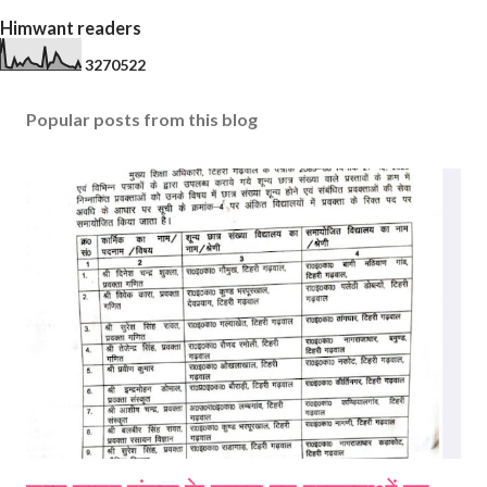
Himwant readers
3
2
7
0
5
2
2
Popular posts from this blog