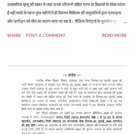
असामयिक मृत्यु की खबर से जहां उनके परिजनों सहित राज्य के शिक्षकों के शोक व्याप्त
है वही शादी के महज कुछ महीनों में ही दिवंगत शिक्षिका की ससुरालियों द्वारा प्रताड़ना
और उत्पीड़न को मौत का कारण माना जा रहा है। मीडिया रिपोर्ट्स के मुताबिक मृतका की
मां ने ससुरालियों के खिलाफ दहेज मृत्यु का मुकदमा दर्ज करवाया है। मृतक शिक्षिका का
SHARE
POST A COMMENT
READ MORE
पति उत्तराखंड सचिवालय में है तैनात राजकीय इंटर कालेज रिगोली टिहरी गढ़वाल में
कार्यरत प्रवक्ता गणित श्रृष्टि कंडारी की संदिग्ध मौत के बाद सचिवालय में निजी सचिव
पद पर तैनात उनके पति पर अपनी पत्नी की दहेज के लिए हत्या करने का गंभीर आरोप
लगा है। घटना हर्रवाला चौकी के अंतर्गत की है, जहां विवाह के महज आठ महीने बाद
प्रवक्ता गणित सृष्टि कंडारी की संदिग्ध परिस्थितियों में मौत हो गई। मृतका के परिजनों
ने पति समेत ससुराल पक्ष के तीन लोगों पर दहेज उत्पीड़न और हत्या का आरोप लगाते हुए
पुलिस में शिकायत दर्ज कराई है। नवंबर 2025 में हुई थी शादी पौड़ी गढ़वाल के श्रीनगर
स्थित श्रीकोट निवासी स्वर्गी...