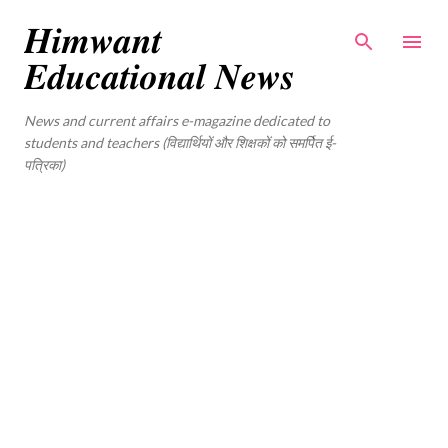
Skip to main content
𝑯𝒊𝒎𝒘𝒂𝒏𝒕
𝑬𝒅𝒖𝒄𝒂𝒕𝒊𝒐𝒏𝒂𝒍 𝑵𝒆𝒘𝒔
News and current affairs e-magazine dedicated to
students and teachers (विद्यार्थियों और शिक्षकों को समर्पित ई-
पत्रिका)