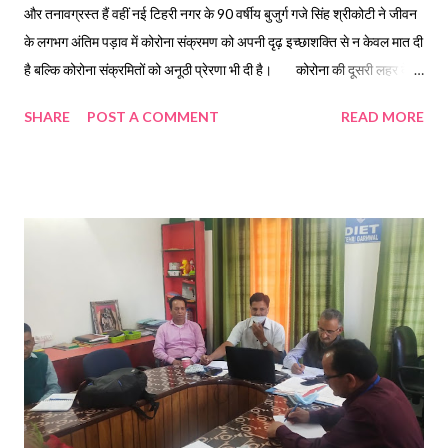
और तनावग्रस्त हैं वहीं नई टिहरी नगर के 90 वर्षीय बुजुर्ग गजे सिंह श्रीकोटी ने जीवन
के लगभग अंतिम पड़ाव में कोरोना संक्रमण को अपनी दृढ़ इच्छाशक्ति से न केवल मात दी
है बल्कि कोरोना संक्रमितों को अनूठी प्रेरणा भी दी है। कोरोना की दूसरी लहर के
कारण जहां आम लोगो में इसके संक्रमण को लेकर असुरक्षा और दहशत का माहौल बना है
SHARE
POST A COMMENT
READ MORE
वहीं बुजुर्ग गजे सिंह श्रीकोटी पुत्र स्व० नारायण सिंह श्रीकोटी उर्म 90 वर्ष ,ग्राम
पदोखा बासर, हाल निवासी सेक्टर 8D मकान न० 406 बौराडी नई टिहरी , टिहरी
गढवाल ने अपनी मजबूत इच्छाशक्ति और संयमित जीवनशैली से कोरोना की जंग जीत
कर उन लोगो को अनूठा संदेश दिया है जो इस बीमारी के संक्रमण के दौरान दहशत,
घबराहट और तनाव से अपने जीवन को संकट में डाल रहे हैं। 90 वर्षीय गजे सिंह
श्रीकोटी टिहरी जिले के ग्राम पदोखा बासर के निवासी है और कुछ समय पहले स्वास्थ्य
खराब होने पर वे अपने पुत्र देवेंद्र सिंह के साथ बौराड़ी सैक्टर 8D के मकान संख्या
406 में रह रहे थे कि विगत दिनों उनका परिवार कोरोना संक्...