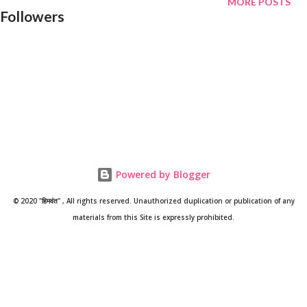
MORE POSTS
Followers
हुआ है। हालांकि विभागीय स्तर पर विभिन्न प्रकार से शैक्षिक व्यवधान की भरपाई करने
का के पूरे प्रयास किए जा रहे हैं, किंतु ऑनलाइन शिक्षण में आने वाली विभिन्न समस्याओं
के कारण ग्रामीण क्षेत्रों में बच्चों तक इसका पूरा लाभ नहीं पहुंच पा रहा है। उन्होंने कहा
कि कोविड-19 के कारण जहां पूरी दुनिया अस्तव्यस्त हुई है वही इंसान ने कोविड-19 से
बहुत...
Powered by Blogger
© 2020 "हिमवंत" , All rights reserved. Unauthorized duplication or publication of any
materials from this Site is expressly prohibited.