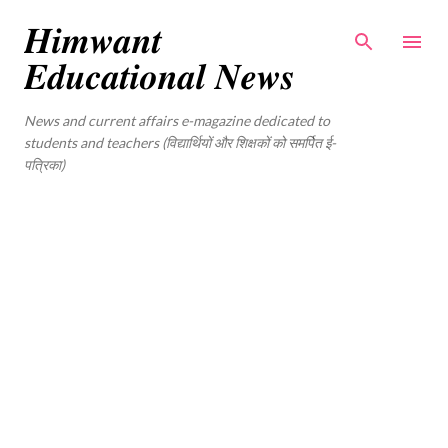
Skip to main content
𝑯𝒊𝒎𝒘𝒂𝒏𝒕
𝑬𝒅𝒖𝒄𝒂𝒕𝒊𝒐𝒏𝒂𝒍 𝑵𝒆𝒘𝒔
News and current affairs e-magazine dedicated to
students and teachers (विद्यार्थियों और शिक्षकों को समर्पित ई-
पत्रिका)