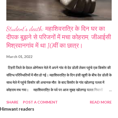
Student's death: महाशिवरात्रि के दिन घर का
दीपक बुझने से परिजनों में मचा कोहराम, जीआईसी
मिश्रवानगांव में था 10वीं का छात्र।
March 01, 2022
टिहरी जिले के देवल ओणेश्वर मेले में अपने गांव से देव डोली लेकर पहुंचे एक किशोर की
संदिग्ध परिस्थितियों में मौत हो गई। महाशिवरात्रि के दिन हंसी खुशी के बीच देव डोली के
साथ मेले में पहुंचे किशोर की अचानक मौत के बाद किशोर के गांव खोलगढ़ पल्ला में
कोहराम मच गया। महाशिवरात्रि के पर्व पर आज सुबह खोलगढ़ पल्ला निवासी
राजपाल सिंह मिश्रवाण का 17 वर्षीय पुत्र राजन मिश्रवाण गांव से देव डोली के साथ
SHARE
POST A COMMENT
READ MORE
देवल ओणेश्वर मंदिर पहुंचा था। मंदिर में आयोजन स्थल पर देव डोलियों के नृत्य के
Himwant readers
समय करीब 11 बजे वह बेहोश होकर वहीं फर्श पर गिर पड़ा। अन्य श्रद्धालु उसे