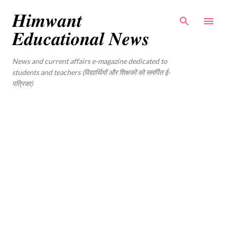
Skip to main content
𝑯𝒊𝒎𝒘𝒂𝒏𝒕
𝑬𝒅𝒖𝒄𝒂𝒕𝒊𝒐𝒏𝒂𝒍 𝑵𝒆𝒘𝒔
News and current affairs e-magazine dedicated to
students and teachers (विद्यार्थियों और शिक्षकों को समर्पित ई-
पत्रिका)