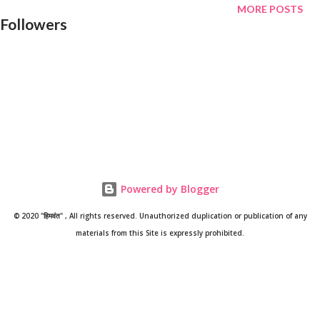
सामुदायिक स्वास्थ्य केंद्र चौंड लेकर पहुंचे, जहां चिकित्सक ने उसे मृत घोषित कर
MORE POSTS
Followers
दिया। डा. आशुतोष ने बताया कि अस्पताल पहुंचने से पहले ही युवक की मौत हो चुकी
थी। महाशिवरात्रि के दिन डोली के साथ मंदिर पहुंचे किशोर कि अचानक इस तरह
मौत होने से जहां मृतक के परिवार में कोहराम मचा है वही उसके गांव वाले भी स्तब्ध हैं।
किशोर मिश्रवाण गांव इंटर कॉलेज में 10वीं में पढ़ता था और अपनी तीन बहनों का
इकलौता भाई था। पुलिस सूत्...
Powered by Blogger
© 2020 "हिमवंत" , All rights reserved. Unauthorized duplication or publication of any
materials from this Site is expressly prohibited.