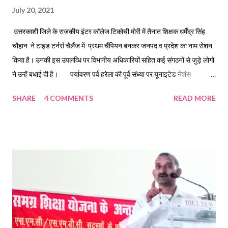
July 20, 2021
उत्तरकाशी जिले के राजकीय इंटर कॉलेज टिकोची मोरी में तैनात शिक्षक धर्मेंद्र सिंह
चौहान ने टाइड टर्नर्स चैलैंज में प्रथम चैंपियन बनकर जनपद व प्रदेश का नाम रोशन
किया है। उनकी इस उपलव्धि पर विभागीय अधिकारियों सहित कई संगठनों से जुड़े लोगों
ने उन्हें बधाई दी है। पर्यावरण पर्व हरेला की पूर्व संध्या पर यूनाइटेड नेशंस
एनवायरमेंट प्रोग्राम के प्लास्टिक टाइड टर्नर्स चैलेंज के अंतर्गत नेशनल यूथ समिट का
SHARE
4 COMMENTS
READ MORE
आयोजन किया गया। सेंटर फॉर एनवायरमेंट एजुकेशन(CEE) एवं डब्ल्यू डब्ल्यू एफ
(WFF)तथा भारत सरकार के सहयोग से आयोजित इस ऑनलाइन कार्यक्रम में भारत के
विभिन्न राज्यों के चैंपियंस द्वारा प्रतिभाग किया गया। इस कार्यक्रम में उत्तरकाशी के
इंटर कॉलेज टिकोची से शिक्षक धर्मेंद्र सिंह चौहान सहित उत्तराखंड से 48 प्रतिभागियों
ने चैंपियन बनने में सफलता हासिल की। नेशनल यूथ समिट के दौरान भारत सरकार के
वन पर्यावरण एवं जलवायु परिवर्तन मंत्रालय द्वारा देश भर की उत्कृष्ट 20 टीमों को भी
सम्मानित किया गया। टाइड टर्नर्स चैलैंज में चैम्पियन के रूप में चयनित होने पर स्काउट
मास्ट...