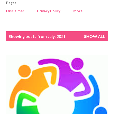
Pages
Disclaimer
Privacy Policy
More…
P
Showing posts from July, 2021
SHOW ALL
o
s
t
s