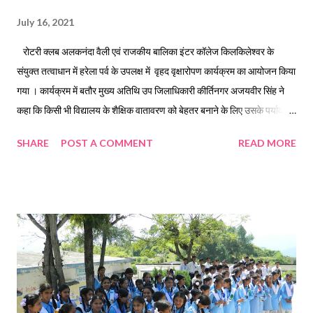
July 16, 2021
रोटरी क्लब अलकनंदा वैली एवं राजकीय बालिका इंटर कॉलेज किलकिलेश्वर के
संयुक्त तत्वाधान में हरेला पर्व के उपलक्ष में वृहद वृक्षारोपण कार्यक्रम का आयोजन किया
गया । कार्यक्रम में बतौर मुख्य अतिथि उप जिलाधिकारी कीर्तिनगर अजयवीर सिंह ने
कहा कि किसी भी विद्यालय के शैक्षिक वातावरण को बेहतर बनाने के लिए उसके पर्यावरण
का शुद्ध होना अति आवश्यक है और वृक्षारोपण इसमें महत्वपूर्ण भूमिका अदा करता है ।
SHARE
POST A COMMENT
READ MORE
इस अवसर पर बतौर विशिष्ट अतिथि प्रोफेसर ए आर डंगवाल पूर्व संकाय अध्यक्ष एसीएल
हेमवती नंदन बहुगुणा विश्वविद्यालय ने कहा की बालिकाओं के सर्वांगीण विकास के लिए
उन्हें बार-बार प्रोत्साहित करने की आवश्यकता है । उन्होंने बालिकाओं के कौशल विकास
हेतु विद्यालय को 10 सिलाई मशीन देने की घोषणा की। रोटरी क्लब अलकनंदा वैली के
सचिव रोटेरियन वेदव्रत शर्मा ने रोटरी क्लब के उद्देश्यों से परिचित कराते हुए शैक्षिक
उन्नयन में योगदान की बात कही । रोटरी क्लब निरंतर पर्यावरण संरक्षण में कार्य करता है
इसी के अंतर्गत आज इस विद्यालय को ग्रीन केंपस के रूप में विकसित करने के लिए वृहद
वृक्षारोपण कार्यक्रम...