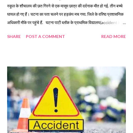
स्कूल के शौचालय की छत गिरने से एक मासूम छात्र की दर्दनाक मौत हो गई. तीन बच्चे
घायल हो गए हैं। घटना का पता चलने पर हड़कंप मच गया. जिले के वरिष्ठ प्रशासनिक
अधिकारी मौके पर पहुंचे हैं. घटना पाटी ब्लॉक के प्राथमिक विद्यालय(accident in
primary school of pati ) की है. जहां शौचालय की छत जर्जर हालत में होने की
SHARE
POST A COMMENT
READ MORE
वजह से गिर गई. इस घटना में कक्षा तीसरी के आठ वर्षीय छात्र चंदन सिंह की
घटनास्थल पर ही मौत हो गई. जबकि सोनी, रिंकू, और छात्रा शगुन इस हादसे में घायल
हो गई हैं. घटना की जानकारी मिलते ही परिजन आनन-फानन में स्कूल पहुंचे.
जिलाधिकारी नरेंद्र सिंह भंडारी ने स्वास्थ्य विभाग की टीम को तत्काल घटनास्थल पर
पहुंच कर घायल छात्रों के उपचार के निर्देश दिए हैं. जिलाधिकारी ने कहा घटना की जांच
कराई जायेगी. इस हादसे के बाद मृत बच्चे के परिजनों में कोहराम मच गया है. घायल बच्चों
को उपचार के लिए अस्पताल में भर्ती कराया गया है.