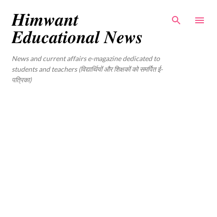
Skip to main content
𝑯𝒊𝒎𝒘𝒂𝒏𝒕
𝑬𝒅𝒖𝒄𝒂𝒕𝒊𝒐𝒏𝒂𝒍 𝑵𝒆𝒘𝒔
News and current affairs e-magazine dedicated to
students and teachers (विद्यार्थियों और शिक्षकों को समर्पित ई-
पत्रिका)