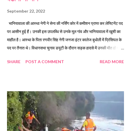
September 22, 2022
भानियावाला की आस्था नेगी ने सेना की नर्सिंग कोर में कमीशन प्राप्त कर लेफ्टिनेंट पद
पर आसीन हुई हैं। उनकी इस उपलब्धि से उनके मूल गांव और भानियावाला में खुशी का
माहौल है। आस्था के पिता रणवीर सिंह नेगी जनजा इंटर कालेज बुधोली में प्रिंसिपल के
पद पर तैनात थे। विधानसभा चुनाव डयूटी के दौरान सड़क हादसे में उनकी मौत हो गई
थी। आस्था की मां श्रीमती विनीता नेगी गवर्नमेंट हाई स्कूल बुरांसी में शिक्षिका हैं।
SHARE
POST A COMMENT
READ MORE
पिता की असमय मौत के बावजूद भी वीर बेटी आस्था ने हौसला रखा परिवार को संबल
दिया और सफलता की सीढ़ी चढ़ गई। बुधवार को दिल्ली के आरआर हॉस्पिटल में
आयोजित दीक्षांत समारोह में उन्हें नर्सिंग कोर में लेफ्टिनेंट पद पर कमीशन प्राप्त किया।
आस्था की इस उपलब्धि से उनके मूल गांव कांडई, दुगडडा ब्लॉक में भी खुशी का माहौल
है। आस्था की एक छोटी बहन और छोटा भाई है। छोटी बहन फिजिक्स ऑनर्स की
स्टूडेंट है जबकि भाई तैयारी कर रहा है। आस्था की मां शिक्षिका विनीता नेगी बेटी की इस
उपलब्धि पर खुशी व्यक्त करते हुए कहां है कि पिता की असमय मौत के बाद भी बच्चों ने
हौसला नहीं खोया है और वह दोनों अपनी मंजिल...