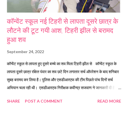
कॉन्वेंट स्कूल नई टिहरी से लापता दूसरे छात्र के
लौटने की टूट गयी आश, टिहरी झील से बरामद
हुआ शव
September 24, 2022
कॉन्वेंट स्कूल से लापता हुए दूसरे बच्चे का शव मिला टिहरी झील से कॉन्वेंट स्कूल के
लापता दूसरे छात्र रक्षित पंवार का शव छटे दिन लगातार सर्च ऑपरेशन के बाद शनिबार
सुबह बरामद कर लिया है। पुलिस और एसडीआरएफ की टीम पिछले पांच दिनों सर्च
अभियान चला रही थी। एसडीआरएफ निरीक्षक कवीन्द्र सजवाण ने जानकारी दी है कि
आज शनिवार की सुबह एसडीआरएफ की डीप डायविंग टीम को झील से शव बरामद हुआ
SHARE
POST A COMMENT
READ MORE
है। यह शव कोटी कॉलोनी स्थित उसी शमशान घाट के समीप मिला है जहां विगत दिवस
कॉन्वेंट स्कूल के छात्र आशीष कंडवाल का शव मिला था। इससे पूर्व कक्षा 9 के छात्र
आशीष कंडवाल का शव भी इसी जगह से मिला था। पुलिस व एसडीआरएफ टीम में
शैलेन्द्र चमोली, प्रदीप रावत, अनिल नेगी, कविंद्र चौहान व प्रदीप सिह शामिल रहे।