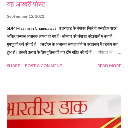
यह आखरी पोस्ट-
September 12, 2022
SDM Missing in Champawat उत्तराखंड के चंपावत जिले के एसडीएम सदर
अनिल चन्याल अचानक लापता हो गए हैं। सोमवार को चंपावत कोतवाली में उनकी
गुमशुदगी दर्ज की गई है। एसडीएम के अचानक लापता होने से प्रशासन में हड़कंप मचा
हुआ है। उनकी तलाश के लिए पुलिस की चार टीमें गठित की गई हैं। चंपावत की एसपी
देवेन्द्र पींचा ने बताया कि उनके सरकारी और निजी वाहन घर में ही खड़े मिले हैं। वे सुबह
SHARE
POST A COMMENT
READ MORE
ऑफिस के लिए निकले थे। लेकिन नहीं पहुंचे। उनके काफी लंबे समय तक ऑफिस न
पहुंचने और कोई संपर्क न होने पर उनकी गुमशुदगी दर्ज की गई है। वह सरकारी गाड़ी
और मोबाइल भी घर पर छोड़ गए हैं. जबकि, उनका निजी नंबर बंद आ रहा है. एसडीएम
सदर अनिल चन्याल की गुमशुदगी की रिपोर्ट दर्ज करते हुए पुलिस की चार टीमें उनकी
तलाश में जुट गई है. सरकारी मोबाइल को आपदा प्रबंधन विभाग को सौंपने के लिए छोड़
गए नोट जानकारी के मुताबिक, सोमवार सुबह जब स्टाफ ड्यूटी पर जाने से पहले
एसडीएम सदर को लेने घर पहुंचे तो अनिल चन्याल सरकारी आवास पर मौजूद नहीं थे.
बीते दो दिनों से वह अवकाश पर थे. उनके रसोइए ने पुलिस को सूचित किया. रसोइए ने