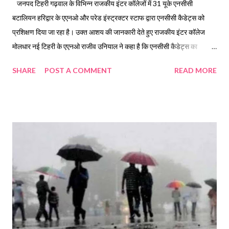
जनपद टिहरी गढ़वाल के विभिन्न राजकीय इंटर कॉलेजों में 31 यूके एनसीसी
बटालियन हरिद्वार के एएनओ और परेड इंस्ट्रक्टर स्टाफ द्वारा एनसीसी कैडेट्स को
प्रशिक्षण दिया जा रहा है। उक्त आशय की जानकारी देते हुए राजकीय इंटर कॉलेज
मोलधार नई टिहरी के एएनओ राजीव उनियाल ने कहा है कि एनसीसी कैडेट्स का
अक्टूबर माह में पतंजलि विश्वविद्यालय हरिद्वार में कैंप आयोजित किया जाएगा, जिसमें
SHARE
POST A COMMENT
READ MORE
हेडक्वार्टर द्वारा आवंटित संख्या के अनुरूप टिहरी जिले से एनसीसी कैडेट प्रतिभाग
करेंगे। 31 यूके एनसीसी बटालियन हरिद्वार द्वारा जनपद टिहरी गढ़वाल के राजकीय
इंटर कॉलेज चम्बा, रानीचौरी, मोलधार नई टिहरी, मटियाली, डांगचोरा, पोखरी, रजाखेत,
नागदेव पथल्ड, प्रताप इंटर कॉलेज बौराड़ी और जवाहर नवोदय विद्यालय पौखाल में
एएनओ और परेड इंस्ट्रक्टर स्टाफ द्वारा एनसीसी कैडेट को प्रशिक्षण दिया जा रहा है।
इसी के तहत नई टिहरी स्थित राजकीय इंटर कॉलेज मोलधार में 14 से 18 सितंबर तक
एएनओ राजीव उनियाल और परेड इंस्ट्रक्टर स्टाफ द्वारा एनसीसी कैडेट्स को एनसीसी
से परिचय करवाते हुई मैप रीडिंग, फील्ड क्राफ्ट वेपन, ड्रिल वेटल क्राफ्ट आदि
विभिन...