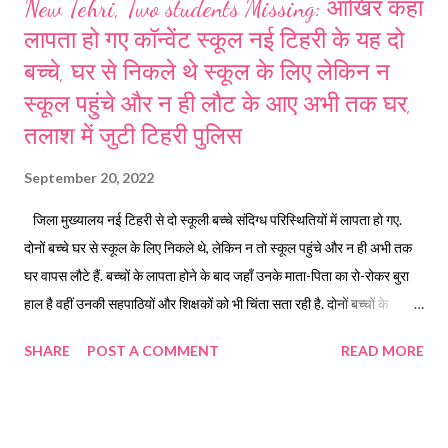
New Tehri, Two students Missing: आखिर कहां
लापता हो गए कॉन्वेंट स्कूल नई टिहरी के यह दो
बच्चे, घर से निकले थे स्कूल के लिए लेकिन न
स्कूल पहुंचे और न ही लौट के आए अभी तक घर,
तलाश में जुटी टिहरी पुलिस
September 20, 2022
जिला मुख्यालय नई टिहरी से दो स्कूली बच्चे संदिग्ध परिस्थितियों में लापता हो गए.
दोनों बच्चे घर से स्कूल के लिए निकले थे, लेकिन न तो स्कूल पहुंचे और न ही अभी तक
घर वापस लौटे हैं. बच्चों के लापता होने के बाद जहाँ उनके माता-पिता का रो-रोकर बुरा
हाल है वहीं उनकी सहपाठियों और शिक्षकों को भी चिंता सता रही है. दोनों बच्चों के
परिजनों ने पुलिस में गुमशुदगी की रिपोर्ट दर्ज कराई है। प्राप्त जानकारी के मुताबिक,
SHARE
POST A COMMENT
READ MORE
19 सितंबर को नई टिहरी के दो स्कूली बच्चे आशीष कंडवाल और रक्षित पंवार कॉन्वेंट
स्कूल के लिए घर से निकले थे लेकिन दोनों न तो स्कूल पहुंचे और नहीं छुट्टी के बाद
स्कूल से घर लौटे. जानकारी होने के बाद दोनों परिजन बच्चों की खोजबीन में जुट गए और
देखते ही देखते जैसे जैसे समय बीता चला वैसे वैसे परिजनों की चिंताएं भी बढ़ गई।