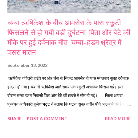
चम्बा ऋषिकेश के बीच आमसेरा के पास स्कूटी
फिसलने से हो गयी बड़ी दुर्घटना, पिता और बेटे की
मौके पर हुई दर्दनाक मौत, चम्बा-हडम क्ष्रेत्र में
पसरा मातम
September 13, 2022
ऋषिकेश गंगोत्री हाईवे पर और चंबा के निकट आमसेरा के पास मंगलवार सुबह दर्दनाक
हादसा हो गया। चंबा से ऋषिकेश जाते समय एक स्कूटी अचानक फिसल गई। इस
दौरान चम्बा हडम निवासी पिता और बेटे की हादसे में मौत हो गई। जिला आपदा
प्रबंधन अधिकारी बृजेश भट्ट ने बताया कि घटना सुबह करीब पौने आठ बजे की है।
स्कूटी संख्या- Uk17 H 5663 चंबा से ऋषिकेश की तरफ जा रही थी। इस दौरान
SHARE
POST A COMMENT
READ MORE
आमसेरा के पास पहुंचते ही स्कूटी सड़क पर फिसलकर पलट गई। हादसे में रमेश दत्त
कोठारी(55 वर्ष) निवासी ग्राम हाड़म, थाना चंबा व विकाश कोठारी (35 वर्ष) पुत्र रमेश