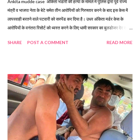
Ankita mudde case अंकिता भंडारी की हत्या के मामले में पुलिस द्वारा पूर्व राज्य
मंत्री व भाजपा नेता के बेटे समेत तीन आरोपियों को गिरफ्तार करने के बाद इस केस में
लापरवाही बरतने वाले पटवारी को सस्पेंड कर दिया है। उधर अंकिता मर्डर केस के
आरोपियों के वनंतरा रिसोर्ट को ध्वस्त करने के लिए धामी सरकार का बुलडोजर देर रात
ही पहुंच चुका है और इस वक्त इस रिसोर्ट को ध्वस्त करने की कार्यवाही शुरू हो चुकी है।
SHARE
POST A COMMENT
READ MORE
पुलिस की पूछताछ में तीनों आरोपियों ने विवाद के बाद अंकिता को चीला शक्ति नहर में
धकेलने की बात कबूल की है. वहीं, नहर में पानी बढ़ने से SDRF को लापता अंकिता के
बारे में कोई जानकारी नहीं मिल सकी. इससे पहले आरोपी ने पुलिस को गुमराह करने के
लिए रिजॉर्ट से लड़की के लापता होने की बात कहकर गुमशुदगी की रिपोर्ट दर्ज कराई थी।
इस केस में क्षेत्रीय पटवारी द्वारा लापरवाही बरतने पर उसे भारी जनाक्रोश को देखते हुए
देररात ही निलंबित किया गया है। गुस्साए लोग पटवारी की संपत्ति की भी जांच की मांग
कर रहे हैं। Ankita murder case: गिरफ्तारी के बाद कोर्ट ले जाते समय अंकिता
हत्या केस के आरोपियों को पुलिस की जीप रोक क...