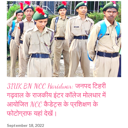
परिजनों ने स्कूल और रिश्तेदारों से संपर्क साधा, लेकिन हर तरफ से उन्हें निराशा मिली.
इसके अलावा उन्होंने मोहल्ले और नगर के विभिन्न हिस्सों में उनकी काफी तलाश की,
लेकिन उनका कुछ पता नहीं चल पाया. परिजनों को अब अनहोनी की आशंका सता रही है.
बच्चों की लापता ह...
31UK BN NCC Haridwar: जनपद टिहरी
गढ़वाल के राजकीय इंटर कॉलेज मोलधार में
आयोजित NCC कैडेट्स के प्रशिक्षण के
फोटोग्राफ यहां देखें।
September 18, 2022