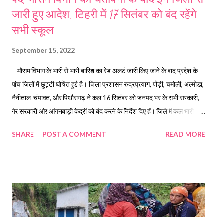
जारी हुए आदेश, टिहरी में 17 सितंबर को बंद रहेंगे
सभी स्कूल
September 15, 2022
मौसम विभाग के भारी से भारी बारिश का रेड अलर्ट जारी किए जाने के बाद प्रदेश के
पांच जिलों में छुट्टी घोषित हुई है। जिला प्रशासन रुद्रप्रयाग, पौड़ी, चमोली, अल्मोडा,
नैनीताल, चंपावत, और पिथौरागढ़ ने कल 16 सितंबर को जनपद भर के सभी सरकारी,
गैर सरकारी और आंगनबाड़ी केंद्रों को बंद करने के निर्देश दिए हैं। जिले में कल भारी
बारिश होने की आशंका के चलते यह फैसला लिया गया है। जबकि जनपद टिहरी गढ़वाल
SHARE
POST A COMMENT
READ MORE
में 17 सितंबर को भारी बारिश के अलर्ट के साथ जिलाधिकारी ने सभी विद्यालय बंद रखने
के निर्देश जारी किए हैं। डीएम नैनीताल ने एसडीआरएफ पुलिस, क्विक रिस्पांस टीम को
अलर्ट पर रखने के निर्देश दिये है। साथ ही आम जन से अपील करते हुए उन्होंने कहा की
नदी, नाले और गदेरे की तरफ अनावश्यक रूप से कोई भी ना जाए, प्रशासन बरसात को
लेकर पूरी तरह से अलर्ट पर हैवही मौसम विभाग द्वारा जारी चेतावनी के दृष्टिगत
जिलाधिकारी मयूर दीक्षित रुद्रप्रयाग ने जनपद के सभी शासकीय, अशासकीय व निजी