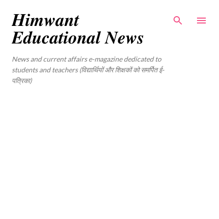
Skip to main content
𝑯𝒊𝒎𝒘𝒂𝒏𝒕
𝑬𝒅𝒖𝒄𝒂𝒕𝒊𝒐𝒏𝒂𝒍 𝑵𝒆𝒘𝒔
News and current affairs e-magazine dedicated to
students and teachers (विद्यार्थियों और शिक्षकों को समर्पित ई-
पत्रिका)