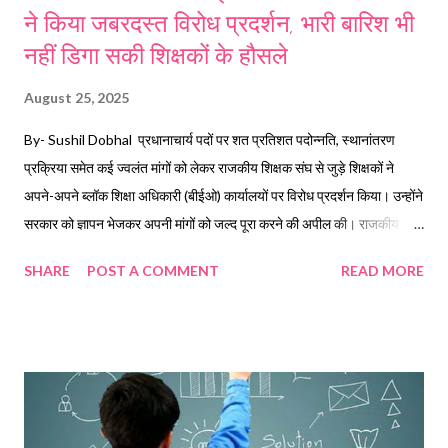
ने किया जबरदस्त विरोध प्रदर्शन, भारी बारिश भी
नहीं डिगा सकी शिक्षकों के हौसले
August 25, 2025
By- Sushil Dobhal प्रधानाचार्य पदों पर शत प्रतिशत पदोन्नति, स्थानांतरण
प्रक्रिया समेत कई ज्वलंत मांगों को लेकर राजकीय शिक्षक संघ से जुड़े शिक्षकों ने
अपने-अपने ब्लॉक शिक्षा अधिकारी (बीईओ) कार्यालयों पर विरोध प्रदर्शन किया। उन्होंने
सरकार को ज्ञापन भेजकर अपनी मांगों को जल्द पूरा करने की अपील की। राजकीय
शिक्षक संघ के जिलाध्यक्ष दिलवर रावत एवं मंत्री डॉ. बुद्धि प्रसाद भट्ट ने बताया कि पूर्व
SHARE
POST A COMMENT
READ MORE
निर्धारित चाकडाउन हड़ताल के बाद सोमवार को शिक्षकों ने बीईओ कार्यालयों पर धरना
देकर अपनी समस्याओं के समाधान की मांग की। शिक्षकों ने कहा कि सरकार उनकी मांगों
को अनसुना कर रही है, जिससे वे मजबूरन मध्य शैक्षणिक सत्र और बारिश के मौसम के
बावजूद भी आंदोलन पर उतर आए हैं। उधर विकासखंड जखनीधार के शिक्षकों ने भी बी
ईओ कार्यालय में धना अधिकार जबरदस्त ग्रोथ प्रकट किया है। शिक्षक संघ के जिला
अध्यक्ष दिलबर रावत ने कहा कि 27 अगस्त को शिक्षक आकस्मिक अवकाश लेकर
नरेंद्रनगर में प्रस्तावित धरना-प्रदर्शन में भाग लेंगे। इसके साथ ही उन्होंने कहा कि पूर्व