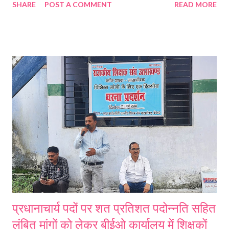
SHARE
POST A COMMENT
READ MORE
Vidyalaya Rating 2025-26, Googleplay store & Apple App Store
के माध्यम से प्रतिभाग कर सकते हैं। विद्यालय यूडायस कोड के माध्यम से Signup
करेंगे, जहां पूर्व अंकित सूचनाओं को सत्यापित करना होगा। पूर्वाकिंत सूचना को अंकित
करने के बाद अतिरिक्त सूचना, यथा-विद्यालय का पता, नाम, पदनाम, ई-मेल आदि भरनी
होगी। पासवर्ड बनाकर, पासवर्ड को Confirm करना होगा। फिर Signup बटन पर
क्लिक करना होगा। जिसके उपरान्त Signup Successful का सन्देश दी गयी ई-मेल
एवं मोबाइल नम्बर पर आयेगा। विद्यालय Login ID के लिए यूडायस कोड का उपयोग
करेंगे, पासवर्ड वही प्रयोग किया जायेगा, जो Signup करते समय बनाया गया था।
इसके बाद स्वमूल्यांकन प्रपत्र Annexure-1, Section-A ...
प्रधानाचार्य पदों पर शत प्रतिशत पदोन्नति सहित
लंबित मांगों को लेकर बीईओ कार्यालय में शिक्षकों