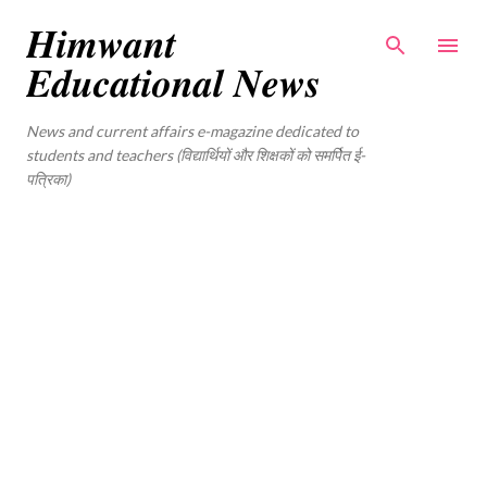
Skip to main content
𝑯𝒊𝒎𝒘𝒂𝒏𝒕
𝑬𝒅𝒖𝒄𝒂𝒕𝒊𝒐𝒏𝒂𝒍 𝑵𝒆𝒘𝒔
News and current affairs e-magazine dedicated to
students and teachers (विद्यार्थियों और शिक्षकों को समर्पित ई-
पत्रिका)