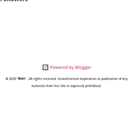
अध्यापक एलटी के जितने भी पद खाली हैं उन पदों पर भर्ती के लिए आयोग को प्रस्ताव
भेजा जाएगा। शिक्षा मंत्री ने कहा, प्रवक्ताओं के 808 पदों पर भर्ती की प्रक्रिया चल
रही है। राज्य लोक सेवा आयोग से कहा जाएगा कि जल्द इसके परिणाम जारी किए जाएं।
शिक्षा मंत्री ने कहा, राजकीय इंटरमीडिएट कॉलेजों में चतुर्थ श्रेणी के 2364 पद खाली
हैं। इन पदों पर आउटसोर्स के माध्यम से भर्ती के लिए कंपनी का...
Powered by Blogger
© 2020 "हिमवंत" , All rights reserved. Unauthorized duplication or publication of any
materials from this Site is expressly prohibited.