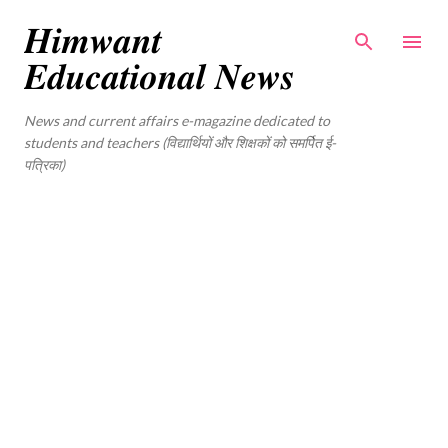
Skip to main content
𝑯𝒊𝒎𝒘𝒂𝒏𝒕
𝑬𝒅𝒖𝒄𝒂𝒕𝒊𝒐𝒏𝒂𝒍 𝑵𝒆𝒘𝒔
News and current affairs e-magazine dedicated to
students and teachers (विद्यार्थियों और शिक्षकों को समर्पित ई-
पत्रिका)