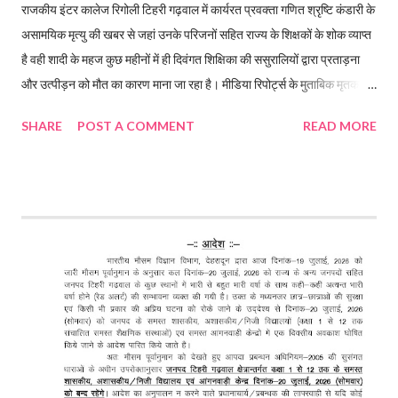
राजकीय इंटर कालेज रिगोली टिहरी गढ़वाल में कार्यरत प्रवक्ता गणित श्रृष्टि कंडारी के
असामयिक मृत्यु की खबर से जहां उनके परिजनों सहित राज्य के शिक्षकों के शोक व्याप्त
है वही शादी के महज कुछ महीनों में ही दिवंगत शिक्षिका की ससुरालियों द्वारा प्रताड़ना
और उत्पीड़न को मौत का कारण माना जा रहा है। मीडिया रिपोर्ट्स के मुताबिक मृतका की
मां ने ससुरालियों के खिलाफ दहेज मृत्यु का मुकदमा दर्ज करवाया है। मृतक शिक्षिका का
SHARE
POST A COMMENT
READ MORE
पति उत्तराखंड सचिवालय में है तैनात राजकीय इंटर कालेज रिगोली टिहरी गढ़वाल में
कार्यरत प्रवक्ता गणित श्रृष्टि कंडारी की संदिग्ध मौत के बाद सचिवालय में निजी सचिव
पद पर तैनात उनके पति पर अपनी पत्नी की दहेज के लिए हत्या करने का गंभीर आरोप
लगा है। घटना हर्रवाला चौकी के अंतर्गत की है, जहां विवाह के महज आठ महीने बाद
प्रवक्ता गणित सृष्टि कंडारी की संदिग्ध परिस्थितियों में मौत हो गई। मृतका के परिजनों
ने पति समेत ससुराल पक्ष के तीन लोगों पर दहेज उत्पीड़न और हत्या का आरोप लगाते हुए
पुलिस में शिकायत दर्ज कराई है। नवंबर 2025 में हुई थी शादी पौड़ी गढ़वाल के श्रीनगर
स्थित श्रीकोट निवासी स्वर्गी...