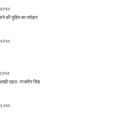
18 PM
बचाने की मुहिम का त्योहार
44 PM
50 PM
अच्छी पहल- राजवीर सिंह
:01 AM