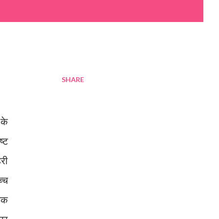
SHARE
 के
ष्ट
री
्च
िक