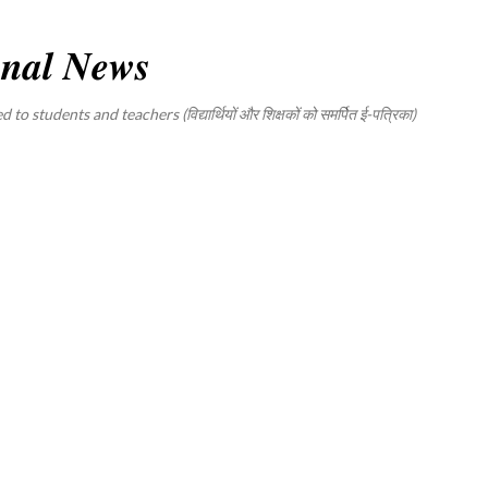
Skip to main content
𝒏𝒂𝒍 𝑵𝒆𝒘𝒔
tudents and teachers (विद्यार्थियों और शिक्षकों को समर्पित ई-पत्रिका)