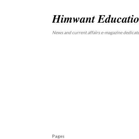
𝑯𝒊𝒎𝒘𝒂𝒏𝒕 𝑬𝒅𝒖𝒄𝒂𝒕𝒊
News and current affairs e-magazine dedicated to s
Pages