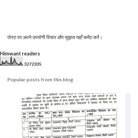
P
पोस्ट पर अपने उपयोगी विचार और सुझाव यहाँ कमेंट करें।
o
s
Himwant readers
t
a
3
2
7
2
3
0
5
C
o
Popular posts from this blog
m
m
e
n
t