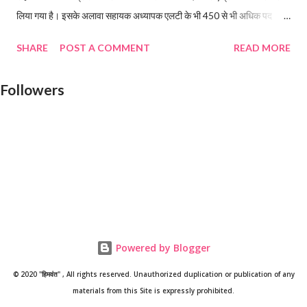
लिया गया है। इसके अलावा सहायक अध्यापक एलटी के भी 450 से भी अधिक पद
खाली हैं। वहीं, 2364 पदों पर चतुर्थ श्रेणी कर्मचारियों को अब सीधे प्रधानाचार्य
SHARE
POST A COMMENT
READ MORE
नियुक्ति देंगे। राजकीय शिक्षक संघ के एससीईआरटी सभागार में आयोजित शपथ ग्रहण
समारोह में शिक्षा मंत्री ने कहा, प्रारंभिक शिक्षा में सहायक अध्यापक के खाली पदों पर
Followers
भर्ती के लिए शीघ्र विज्ञप्ति निकाली जाएगी। गढ़वाल और कुमाऊं मंडल में सहायक
अध्यापक एलटी के जितने भी पद खाली हैं उन पदों पर भर्ती के लिए आयोग को प्रस्ताव
भेजा जाएगा। शिक्षा मंत्री ने कहा, प्रवक्ताओं के 808 पदों पर भर्ती की प्रक्रिया चल
रही है। राज्य लोक सेवा आयोग से कहा जाएगा कि जल्द इसके परिणाम जारी किए जाएं।
शिक्षा मंत्री ने कहा, राजकीय इंटरमीडिएट कॉलेजों में चतुर्थ श्रेणी के 2364 पद खाली
हैं। इन पदों पर आउटसोर्स के माध्यम से भर्ती के लिए कंपनी का...
Powered by Blogger
© 2020 "हिमवंत" , All rights reserved. Unauthorized duplication or publication of any
materials from this Site is expressly prohibited.