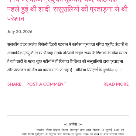
पहले हुई थी शादी, ससुरालियों की प्रताड़ना से थी
परेशान
July 30, 2026
राजकीय इंटर कालेज रिगोली टिहरी गढ़वाल में कार्यरत प्रवक्ता गणित श्रृष्टि कंडारी के
असामयिक मृत्यु की खबर से जहां उनके परिजनों सहित राज्य के शिक्षकों के शोक व्याप्त
है वही शादी के महज कुछ महीनों में ही दिवंगत शिक्षिका की ससुरालियों द्वारा प्रताड़ना
और उत्पीड़न को मौत का कारण माना जा रहा है। मीडिया रिपोर्ट्स के मुताबिक मृतका की
मां ने ससुरालियों के खिलाफ दहेज मृत्यु का मुकदमा दर्ज करवाया है। मृतक शिक्षिका का
SHARE
POST A COMMENT
READ MORE
पति उत्तराखंड सचिवालय में है तैनात राजकीय इंटर कालेज रिगोली टिहरी गढ़वाल में
कार्यरत प्रवक्ता गणित श्रृष्टि कंडारी की संदिग्ध मौत के बाद सचिवालय में निजी सचिव
पद पर तैनात उनके पति पर अपनी पत्नी की दहेज के लिए हत्या करने का गंभीर आरोप
लगा है। घटना हर्रवाला चौकी के अंतर्गत की है, जहां विवाह के महज आठ महीने बाद
प्रवक्ता गणित सृष्टि कंडारी की संदिग्ध परिस्थितियों में मौत हो गई। मृतका के परिजनों
ने पति समेत ससुराल पक्ष के तीन लोगों पर दहेज उत्पीड़न और हत्या का आरोप लगाते हुए