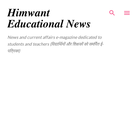
Skip to main content
𝑯𝒊𝒎𝒘𝒂𝒏𝒕
𝑬𝒅𝒖𝒄𝒂𝒕𝒊𝒐𝒏𝒂𝒍 𝑵𝒆𝒘𝒔
News and current affairs e-magazine dedicated to
students and teachers (विद्यार्थियों और शिक्षकों को समर्पित ई-
पत्रिका)